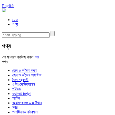
English
হোম
পণ্য
পণ্য
এর মাধ্যমে ব্রাউজ করুন:
সব
পণ্য
জৈব ও অজৈব লবণ
জৈব ও অজৈব অ্যাসিড
জৈব মধ্যবর্তী
ওলিওকেমিক্যালস
পলিমার
কংক্রিট মিশ্রণ
আমিন
অ্যালকোহল এবং ইথার
ক্ষার
প্লাস্টিকের কাঁচামাল