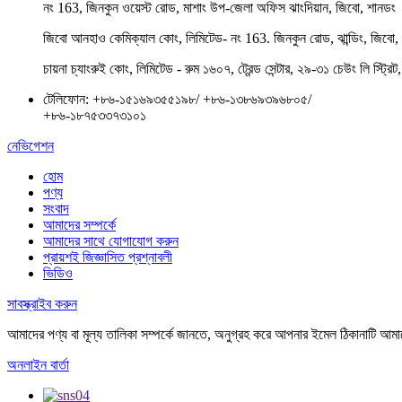
নং 163, জিনকুন ওয়েস্ট রোড, মাশাং উপ-জেলা অফিস ঝাংদিয়ান, জিবো, শানডং
জিবো আনহাও কেমিক্যাল কোং, লিমিটেড- নং 163. জিনকুন রোড, ঝান্ডিং, জিবো, 
চায়না চ্যাংরুই কোং, লিমিটেড - রুম ১৬০৭, ট্রেন্ড সেন্টার, ২৯-৩১ চেউং লি স্ট্রিট
টেলিফোন:
+৮৬-১৫১৬৯৩৫৫১৯৮
/
+৮৬-১৩৮৬৯৩৯৬৮০৫
/
+৮৬-১৮৭৫৩৩৭৩১০১
নেভিগেশন
হোম
পণ্য
সংবাদ
আমাদের সম্পর্কে
আমাদের সাথে যোগাযোগ করুন
প্রায়শই জিজ্ঞাসিত প্রশ্নাবলী
ভিডিও
সাবস্ক্রাইব করুন
আমাদের পণ্য বা মূল্য তালিকা সম্পর্কে জানতে, অনুগ্রহ করে আপনার ইমেল ঠিকানাটি আ
অনলাইন বার্তা