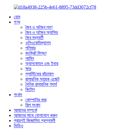
হোম
পণ্য
জৈব ও অজৈব লবণ
জৈব ও অজৈব অ্যাসিড
জৈব মধ্যবর্তী
ওলিওকেমিক্যালস
পলিমার
কংক্রিট মিশ্রণ
আমিন
অ্যালকোহল এবং ইথার
ক্ষার
প্লাস্টিকের কাঁচামাল
রাসায়নিক সহায়ক এজেন্ট
দৈনিক রাসায়নিক পদার্থ
কিটোন
সংবাদ
কোম্পানির খবর
শিল্প সংবাদ
আমাদের সম্পর্কে
আমাদের সাথে যোগাযোগ করুন
প্রায়শই জিজ্ঞাসিত প্রশ্নাবলী
ভিডিও