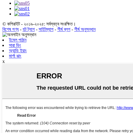
© কপিরাইট - ২০১৯-২০২৫: সর্বস্বত্ব সংরক্ষিত।
বিশেষ পণ্য
-
হট ট্যাগ
-
সাইটম্যাপ
-
শীর্ষ ব্লগ
-
শীর্ষ অনুসন্ধান
ইমেল পাঠান
সারা ডিং
অ্যান্ডি ইয়াং
মার্শা ঝাং
x