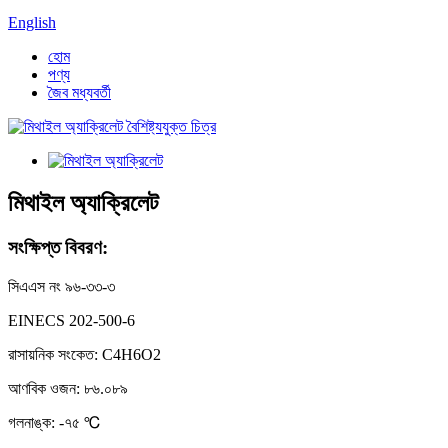
English
হোম
পণ্য
জৈব মধ্যবর্তী
মিথাইল অ্যাক্রিলেট
সংক্ষিপ্ত বিবরণ:
সিএএস নং ৯৬-৩৩-৩
EINECS 202-500-6
রাসায়নিক সংকেত: C4H6O2
আণবিক ওজন: ৮৬.০৮৯
গলনাঙ্ক: -৭৫ ℃