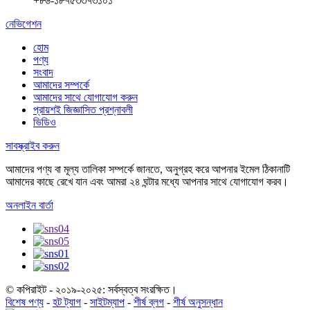
+৮৬-১৮৭৫৩৩৭৩১০১
নেভিগেশন
হোম
পণ্য
সংবাদ
আমাদের সম্পর্কে
আমাদের সাথে যোগাযোগ করুন
প্রায়শই জিজ্ঞাসিত প্রশ্নাবলী
ভিডিও
সাবস্ক্রাইব করুন
আমাদের পণ্য বা মূল্য তালিকা সম্পর্কে জানতে, অনুগ্রহ করে আপনার ইমেল ঠিকানাটি
আমাদের কাছে রেখে যান এবং আমরা ২৪ ঘন্টার মধ্যে আপনার সাথে যোগাযোগ করব।
অনলাইন বার্তা
© কপিরাইট - ২০১৯-২০২৫: সর্বস্বত্ব সংরক্ষিত।
বিশেষ পণ্য
-
হট ট্যাগ
-
সাইটম্যাপ
-
শীর্ষ ব্লগ
-
শীর্ষ অনুসন্ধান