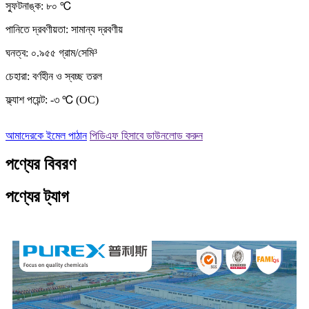
স্ফুটনাঙ্ক: ৮০ ℃
পানিতে দ্রবণীয়তা: সামান্য দ্রবণীয়
ঘনত্ব: ০.৯৫৫ গ্রাম/সেমি³
চেহারা: বর্ণহীন ও স্বচ্ছ তরল
ফ্ল্যাশ পয়েন্ট: -৩ ℃ (OC)
আমাদেরকে ইমেল পাঠান
পিডিএফ হিসাবে ডাউনলোড করুন
পণ্যের বিবরণ
পণ্যের ট্যাগ