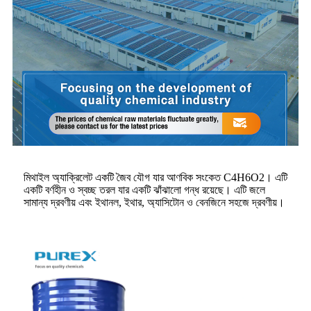
মিথাইল অ্যাক্রিলেট একটি জৈব যৌগ যার আণবিক সংকেত C4H6O2। এটি
একটি বর্ণহীন ও স্বচ্ছ তরল যার একটি ঝাঁঝালো গন্ধ রয়েছে। এটি জলে
সামান্য দ্রবণীয় এবং ইথানল, ইথার, অ্যাসিটোন ও বেনজিনে সহজে দ্রবণীয়।