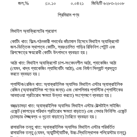
জল,%
≤০.১০
০.০৪২১
জিবি/টি ৬২৮৩-২০০৮
প্রিমিয়াম পণ্য
মিথাইল অ্যাক্রিলেটের প্রয়োগ
কোটিং খাত: ফিল্ম-গঠনকারী পদার্থের কাঁচামাল হিসেবে মিথাইল অ্যাক্রিলেট
জল-ভিত্তিক স্থাপত্য কোটিং, স্বয়ংচালিত গাড়ির রিফিনিশ পেইন্ট এবং
শিল্পক্ষেত্রে ক্ষয়রোধী কোটিং উৎপাদনে ব্যবহৃত হয়।
আঠা খাত: মিথাইল অ্যাক্রিলেট চাপ-সংবেদনশীল আঠা, প্যাকেজিং আঠা
(যেমন, খাদ্য প্যাকেজিং ল্যামিনেটিং আঠা), এবং নির্মাণ সিল্যান্ট প্রস্তুত
করতে ব্যবহৃত হয়।
প্লাস্টিক/রেজিন খাত: অ্যাক্রাইলিক অ্যাসিড মিথাইল এস্টার অ্যাক্রাইলিক
রেজিন (অ্যাক্রাইলিক পণ্যের জন্য) এবং কোপলিমার প্লাস্টিক (প্লাস্টিকের
আবহাওয়া প্রতিরোধ ক্ষমতা উন্নত করতে) সংশ্লেষণে ব্যবহৃত হয়।
বস্ত্র/চামড়া খাত: অ্যাক্রাইলিক অ্যাসিড মিথাইল এস্টার টেক্সটাইল সাইজিং
এজেন্ট (কাপড়ের পরিধান প্রতিরোধ ক্ষমতা বাড়াতে) এবং লেদার ফিনিশিং এজেন্ট
(চামড়ার ঔজ্জ্বল্য ও দৃঢ়তা বাড়াতে) তৈরিতে ব্যবহৃত হয়।
রাসায়নিক তন্তু খাত: অ্যাক্রাইলিক অ্যাসিড মিথাইল এস্টার পরিবর্তিত
রাসায়নিক তন্তু (যেমন, অ্যান্টিস্ট্যাটিক, উচ্চ-স্থিতিস্থাপক পলিয়েস্টার তন্তু)