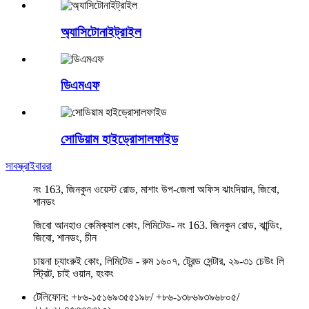
অ্যাসিটোনাইট্রাইল
ডিএমএফ
সোডিয়াম হাইড্রোসালফাইড
সাবস্ক্রাইবাররা
নং 163, জিনকুন ওয়েস্ট রোড, মাশাং উপ-জেলা অফিস ঝাংদিয়ান, জিবো,
শানডং
জিবো আনহাও কেমিক্যাল কোং, লিমিটেড- নং 163. জিনকুন রোড, ঝান্ডিং,
জিবো, শানডং, চীন
চায়না চ্যাংরুই কোং, লিমিটেড - রুম ১৬০৭, ট্রেন্ড সেন্টার, ২৯-৩১ চেউং লি
স্ট্রিট, চাই ওয়ান, হংকং
টেলিফোন:
+৮৬-১৫১৬৯৩৫৫১৯৮
/
+৮৬-১৩৮৬৯৩৯৬৮০৫
/