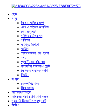
হোম
পণ্য
জৈব ও অজৈব লবণ
জৈব ও অজৈব অ্যাসিড
জৈব মধ্যবর্তী
ওলিওকেমিক্যালস
পলিমার
কংক্রিট মিশ্রণ
আমিন
অ্যালকোহল এবং ইথার
ক্ষার
প্লাস্টিকের কাঁচামাল
রাসায়নিক সহায়ক এজেন্ট
দৈনিক রাসায়নিক পদার্থ
কিটোন
সংবাদ
কোম্পানির খবর
শিল্প সংবাদ
আমাদের সম্পর্কে
আমাদের সাথে যোগাযোগ করুন
প্রায়শই জিজ্ঞাসিত প্রশ্নাবলী
ভিডিও