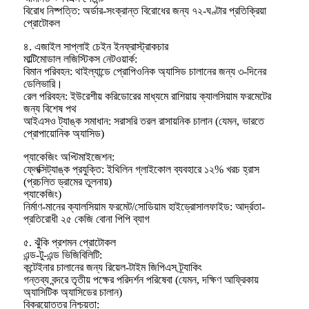
বিরোধ নিষ্পত্তি: অর্ডার-সংক্রান্ত বিরোধের জন্য ৭২-ঘণ্টার প্রতিক্রিয়া
প্রোটোকল
৪. এজাইল সাপ্লাই চেইন ইনফ্রাস্ট্রাকচার
মাল্টিমোডাল লজিস্টিকস নেটওয়ার্ক:
বিমান পরিবহন: থাইল্যান্ডে প্রোপিওনিক অ্যাসিড চালানের জন্য ৩-দিনের
ডেলিভারি।
রেল পরিবহন: ইউরেশীয় করিডোরের মাধ্যমে রাশিয়ায় ক্যালসিয়াম ফরমেটের
জন্য বিশেষ পথ
আইএসও ট্যাঙ্ক সমাধান: সরাসরি তরল রাসায়নিক চালান (যেমন, ভারতে
প্রোপায়োনিক অ্যাসিড)
প্যাকেজিং অপ্টিমাইজেশন:
ফ্লেক্সিট্যাঙ্ক প্রযুক্তি: ইথিলিন গ্লাইকোল ব্যবহারে ১২% খরচ হ্রাস
(প্রচলিত ড্রামের তুলনায়)
প্যাকেজিং)
নির্মাণ-মানের ক্যালসিয়াম ফরমেট/সোডিয়াম হাইড্রোসালফাইড: আর্দ্রতা-
প্রতিরোধী ২৫ কেজি বোনা পিপি ব্যাগ
৫. ঝুঁকি প্রশমন প্রোটোকল
এন্ড-টু-এন্ড ভিজিবিলিটি:
কন্টেইনার চালানের জন্য রিয়েল-টাইম জিপিএস ট্র্যাকিং
গন্তব্য বন্দরে তৃতীয় পক্ষের পরিদর্শন পরিষেবা (যেমন, দক্ষিণ আফ্রিকায়
অ্যাসিটিক অ্যাসিডের চালান)
বিক্রয়োত্তর নিশ্চয়তা: