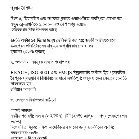
প্রধান বৈশিষ্ট্য:
চিংদাও, তিয়ানজিন এবং লংকোউ বন্দরের গুদামগুলিতে অবস্থিত কৌশলগত
মজুদ কেন্দ্রগুলিতে ১,০০০-এরও বেশি পণ্য রয়েছে।
মেট্রিক টন স্টক উপলব্ধ আছে
৬৮% অর্ডার ১৫ দিনের মধ্যে ডেলিভারি করা হয়; জরুরি অর্ডারগুলোকে
এক্সপ্রেস লজিস্টিকসের মাধ্যমে অগ্রাধিকার দেওয়া হয়।
চ্যানেল (৩০% ত্বরণ)
২. গুণমান ও নিয়ন্ত্রক সম্মতি শংসাপত্র:
REACH, ISO 9001 এবং FMQS স্ট্যান্ডার্ডের অধীনে ত্রি-প্রত্যয়িত
বৈশ্বিক স্বাস্থ্যবিধি বিধিবিধানের সাথে সঙ্গতিপূর্ণ; শুল্ক ছাড়ের ক্ষেত্রে ১০০%
সাফল্যের হার
রাশিয়ান আমদানি
৩. লেনদেন নিরাপত্তা কাঠামো
পেমেন্ট সমাধান:
নমনীয় শর্তাবলী: এলসি (সাইট/টার্ম), টিটি (২০% অগ্রিম + পণ্য প্রেরণের পর
৮০%)
বিশেষায়িত স্কিম: দক্ষিণ আমেরিকার বাজারের জন্য ৯০-দিনের এলসি;
মধ্যপ্রাচ্য: ৩০%
আমানত + বিএল পেমেন্ট