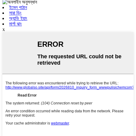
ইমেল পাঠান
সারা ডিং
অ্যান্ডি ইয়াং
মার্শা ঝাং
x