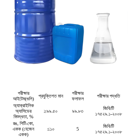
পরীক্ষার
পরীক্ষার
প্রযুক্তিগত মান
পরীক্ষার পদ্ধতি
আইটেম(গুলি)
ফলাফল
অ্যাক্রাইলিক
জিবি/টি
অ্যাসিডের
≥৯৯.৫০
৯৯.৮৩
১৭৫২৯.১-২০০৮
বিশুদ্ধতা, %
রঙ, পিটি-কো,
জিবি/টি
একক (হেজেন
≤১০
5
১৭৫২৯.১-২০০৮
একক)