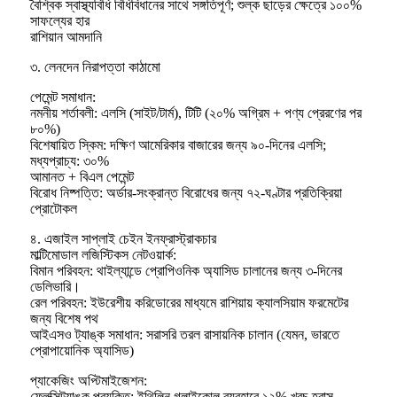
বৈশ্বিক স্বাস্থ্যবিধি বিধিবিধানের সাথে সঙ্গতিপূর্ণ; শুল্ক ছাড়ের ক্ষেত্রে ১০০%
সাফল্যের হার
রাশিয়ান আমদানি
৩. লেনদেন নিরাপত্তা কাঠামো
পেমেন্ট সমাধান:
নমনীয় শর্তাবলী: এলসি (সাইট/টার্ম), টিটি (২০% অগ্রিম + পণ্য প্রেরণের পর
৮০%)
বিশেষায়িত স্কিম: দক্ষিণ আমেরিকার বাজারের জন্য ৯০-দিনের এলসি;
মধ্যপ্রাচ্য: ৩০%
আমানত + বিএল পেমেন্ট
বিরোধ নিষ্পত্তি: অর্ডার-সংক্রান্ত বিরোধের জন্য ৭২-ঘণ্টার প্রতিক্রিয়া
প্রোটোকল
৪. এজাইল সাপ্লাই চেইন ইনফ্রাস্ট্রাকচার
মাল্টিমোডাল লজিস্টিকস নেটওয়ার্ক:
বিমান পরিবহন: থাইল্যান্ডে প্রোপিওনিক অ্যাসিড চালানের জন্য ৩-দিনের
ডেলিভারি।
রেল পরিবহন: ইউরেশীয় করিডোরের মাধ্যমে রাশিয়ায় ক্যালসিয়াম ফরমেটের
জন্য বিশেষ পথ
আইএসও ট্যাঙ্ক সমাধান: সরাসরি তরল রাসায়নিক চালান (যেমন, ভারতে
প্রোপায়োনিক অ্যাসিড)
প্যাকেজিং অপ্টিমাইজেশন:
ফ্লেক্সিট্যাঙ্ক প্রযুক্তি: ইথিলিন গ্লাইকোল ব্যবহারে ১২% খরচ হ্রাস