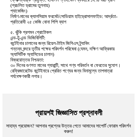
(প্রচলিত ড্রামের তুলনায়)
প্যাকেজিং)
নির্মাণ-মানের ক্যালসিয়াম ফরমেট/সোডিয়াম হাইড্রোসালফাইড: আর্দ্রতা-
প্রতিরোধী ২৫ কেজি বোনা পিপি ব্যাগ
৫. ঝুঁকি প্রশমন প্রোটোকল
এন্ড-টু-এন্ড ভিজিবিলিটি:
কন্টেইনার চালানের জন্য রিয়েল-টাইম জিপিএস ট্র্যাকিং
গন্তব্য বন্দরে তৃতীয় পক্ষের পরিদর্শন পরিষেবা (যেমন, দক্ষিণ আফ্রিকায়
অ্যাসিটিক অ্যাসিডের চালান)
বিক্রয়োত্তর নিশ্চয়তা:
৩০ দিনের গুণগত মানের গ্যারান্টি, সাথে পণ্য পরিবর্তন বা ফেরতের সুযোগ।
রেফ্রিজারেটেড কন্টেইনারে প্রেরিত পণ্যের জন্য বিনামূল্যে তাপমাত্রা
পর্যবেক্ষণকারী লগার।
প্রায়শই জিজ্ঞাসিত প্রশ্নাবলী
সাহায্য প্রয়োজন? আপনার প্রশ্নের উত্তর পেতে আমাদের সাপোর্ট ফোরাম পরিদর্শন
করুন!