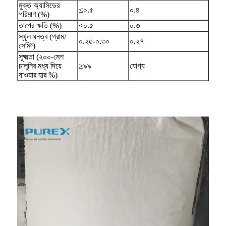
মুক্ত অ্যাসিডের
≤০.৫
০.৪
পরিমাণ (%)
তাপের ক্ষতি (%)
≤০.৫
০.৩
স্থূল ঘনত্ব (গ্রাম/
০.২৫-০.৩০
০.২৭
সেমি³)
সূক্ষ্মতা (২০০-মেশ
চালুনির মধ্য দিয়ে
≥৯৯
যোগ্য
যাওয়ার হার %)