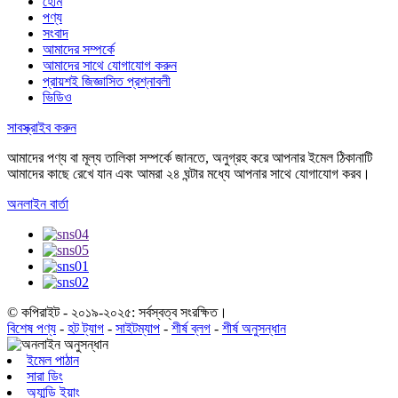
হোম
পণ্য
সংবাদ
আমাদের সম্পর্কে
আমাদের সাথে যোগাযোগ করুন
প্রায়শই জিজ্ঞাসিত প্রশ্নাবলী
ভিডিও
সাবস্ক্রাইব করুন
আমাদের পণ্য বা মূল্য তালিকা সম্পর্কে জানতে, অনুগ্রহ করে আপনার ইমেল ঠিকানাটি
আমাদের কাছে রেখে যান এবং আমরা ২৪ ঘন্টার মধ্যে আপনার সাথে যোগাযোগ করব।
অনলাইন বার্তা
© কপিরাইট - ২০১৯-২০২৫: সর্বস্বত্ব সংরক্ষিত।
বিশেষ পণ্য
-
হট ট্যাগ
-
সাইটম্যাপ
-
শীর্ষ ব্লগ
-
শীর্ষ অনুসন্ধান
ইমেল পাঠান
সারা ডিং
অ্যান্ডি ইয়াং