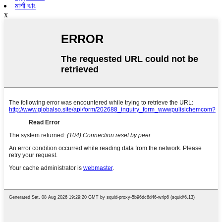
মার্শা ঝাং
x