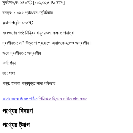
স্ফুটনাঙ্ক: ২৪০℃ [১০১,৩২৫ Pa চাপে]
ঘনত্ব: ১.০৯৫ গ্রাম/ঘন সেন্টিমিটার
ফ্ল্যাশ পয়েন্ট: ১৮০℃
সংরক্ষণের শর্ত: নিষ্ক্রিয় বায়ুমণ্ডল, কক্ষ তাপমাত্রা
দ্রবণীয়তা: এটি উত্তাপ প্রয়োগে অ্যালকোহলেও অদ্রবণীয়।
জলে দ্রবণীয়তা: অদ্রবণীয়
ফর্ম: গুঁড়া
রঙ: সাদা
গন্ধ: হালকা গন্ধযুক্ত সাদা পাউডার
আমাদেরকে ইমেল পাঠান
পিডিএফ হিসাবে ডাউনলোড করুন
পণ্যের বিবরণ
পণ্যের ট্যাগ