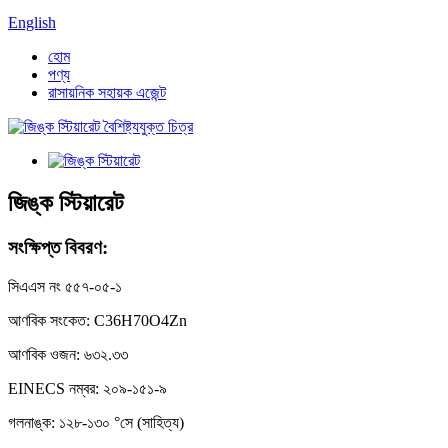
English
হোম
পণ্য
রাসায়নিক সহায়ক এজেন্ট
জিঙ্ক স্টিয়ারেট
সংক্ষিপ্ত বিবরণ:
সিএএস নং ৫৫৭-০৫-১
আণবিক সংকেত: C36H70O4Zn
আণবিক ওজন: ৬৩২.৩৩
EINECS নম্বর: ২০৯-১৫১-৯
গলনাঙ্ক: ১২৮-১৩০ °সে (সাহিত্য)