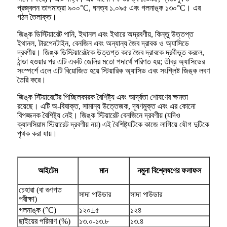
প্রজ্বলন তাপমাত্রা ৯০০°C, ঘনত্ব ১.০৯৫ এবং গলনাঙ্ক ১৩০°C। এর
গঠন তৈলাক্ত।
জিঙ্ক ডিস্টিয়ারেট পানি, ইথানল এবং ইথারে অদ্রবণীয়, কিন্তু উত্তপ্ত
ইথানল, টারপেনটাইন, বেনজিন এবং অন্যান্য জৈব দ্রাবক ও অ্যাসিডে
দ্রবণীয়। জিঙ্ক ডিস্টিয়ারেটকে উত্তপ্ত করে জৈব দ্রাবকে দ্রবীভূত করলে,
ঠান্ডা হওয়ার পর এটি একটি জেলির মতো পদার্থে পরিণত হয়; তীব্র অ্যাসিডের
সংস্পর্শে এলে এটি বিয়োজিত হয়ে স্টিয়ারিক অ্যাসিড এবং সংশ্লিষ্ট জিঙ্ক লবণ
তৈরি করে।
জিঙ্ক স্টিয়ারেটের পিচ্ছিলকারক বৈশিষ্ট্য এবং আর্দ্রতা শোষণের ক্ষমতা
রয়েছে। এটি অ-বিষাক্ত, সামান্য উত্তেজক, দূষণমুক্ত এবং এর কোনো
বিপজ্জনক বৈশিষ্ট্য নেই। জিঙ্ক স্টিয়ারেট বেনজিনে দ্রবণীয় (যদিও
ক্যালসিয়াম স্টিয়ারেট দ্রবণীয় নয়) এই বৈশিষ্ট্যটিকে কাজে লাগিয়ে যৌগ দুটিকে
পৃথক করা যায়।
আইটেম
মান
নমুনা বিশ্লেষণের ফলাফল
চেহারা (বা গুণগত
সাদা পাউডার
সাদা পাউডার
পরীক্ষা)
গলনাঙ্ক (°C)
১২০±৫
১২৪
ছাইয়ের পরিমাণ (%)
১৩.০-১৩.৮
১৩.৪