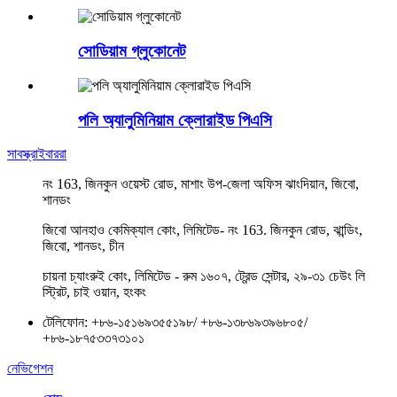
সোডিয়াম গ্লুকোনেট
পলি অ্যালুমিনিয়াম ক্লোরাইড পিএসি
সাবস্ক্রাইবাররা
নং 163, জিনকুন ওয়েস্ট রোড, মাশাং উপ-জেলা অফিস ঝাংদিয়ান, জিবো,
শানডং
জিবো আনহাও কেমিক্যাল কোং, লিমিটেড- নং 163. জিনকুন রোড, ঝান্ডিং,
জিবো, শানডং, চীন
চায়না চ্যাংরুই কোং, লিমিটেড - রুম ১৬০৭, ট্রেন্ড সেন্টার, ২৯-৩১ চেউং লি
স্ট্রিট, চাই ওয়ান, হংকং
টেলিফোন:
+৮৬-১৫১৬৯৩৫৫১৯৮
/
+৮৬-১৩৮৬৯৩৯৬৮০৫
/
+৮৬-১৮৭৫৩৩৭৩১০১
নেভিগেশন