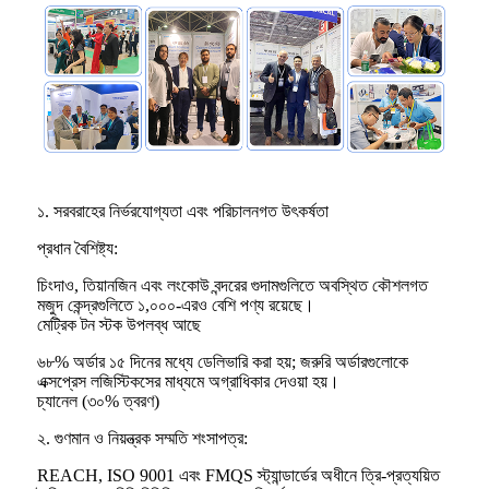
১. সরবরাহের নির্ভরযোগ্যতা এবং পরিচালনগত উৎকর্ষতা
প্রধান বৈশিষ্ট্য:
চিংদাও, তিয়ানজিন এবং লংকোউ বন্দরের গুদামগুলিতে অবস্থিত কৌশলগত
মজুদ কেন্দ্রগুলিতে ১,০০০-এরও বেশি পণ্য রয়েছে।
মেট্রিক টন স্টক উপলব্ধ আছে
৬৮% অর্ডার ১৫ দিনের মধ্যে ডেলিভারি করা হয়; জরুরি অর্ডারগুলোকে
এক্সপ্রেস লজিস্টিকসের মাধ্যমে অগ্রাধিকার দেওয়া হয়।
চ্যানেল (৩০% ত্বরণ)
২. গুণমান ও নিয়ন্ত্রক সম্মতি শংসাপত্র:
REACH, ISO 9001 এবং FMQS স্ট্যান্ডার্ডের অধীনে ত্রি-প্রত্যয়িত