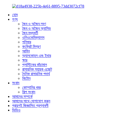
হোম
পণ্য
জৈব ও অজৈব লবণ
জৈব ও অজৈব অ্যাসিড
জৈব মধ্যবর্তী
ওলিওকেমিক্যালস
পলিমার
কংক্রিট মিশ্রণ
আমিন
অ্যালকোহল এবং ইথার
ক্ষার
প্লাস্টিকের কাঁচামাল
রাসায়নিক সহায়ক এজেন্ট
দৈনিক রাসায়নিক পদার্থ
কিটোন
সংবাদ
কোম্পানির খবর
শিল্প সংবাদ
আমাদের সম্পর্কে
আমাদের সাথে যোগাযোগ করুন
প্রায়শই জিজ্ঞাসিত প্রশ্নাবলী
ভিডিও