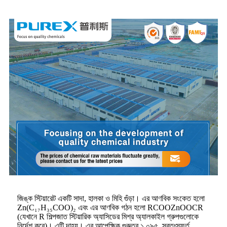
জিঙ্ক স্টিয়ারেট একটি সাদা, হালকা ও মিহি গুঁড়া। এর আণবিক সংকেত হলো
Zn(C₁₇H₃₅COO)₂ এবং এর আণবিক গঠন হলো RCOOZnOOCR
(যেখানে R শিল্পজাত স্টিয়ারিক অ্যাসিডের মিশ্র অ্যালকাইল গ্রুপগুলোকে
নির্দেশ করে)। এটি দাহ্য। এর আপেক্ষিক গুরুত্ব ১.০৯৫, স্বতঃস্ফূর্ত