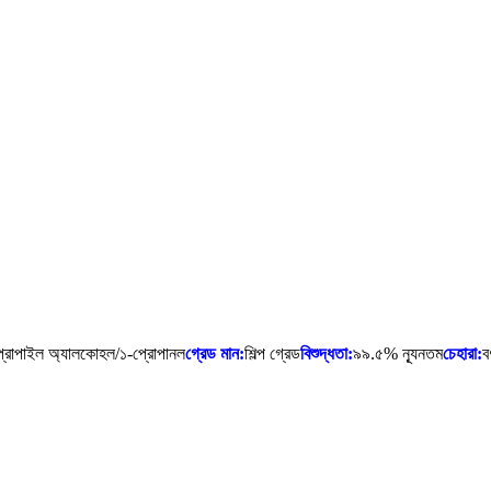
্রোপাইল অ্যালকোহল/১-প্রোপানল
গ্রেড মান:
শিল্প গ্রেড
বিশুদ্ধতা:
৯৯.৫% ন্যূনতম
চেহারা:
ব