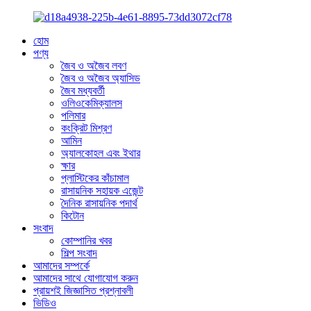
হোম
পণ্য
জৈব ও অজৈব লবণ
জৈব ও অজৈব অ্যাসিড
জৈব মধ্যবর্তী
ওলিওকেমিক্যালস
পলিমার
কংক্রিট মিশ্রণ
আমিন
অ্যালকোহল এবং ইথার
ক্ষার
প্লাস্টিকের কাঁচামাল
রাসায়নিক সহায়ক এজেন্ট
দৈনিক রাসায়নিক পদার্থ
কিটোন
সংবাদ
কোম্পানির খবর
শিল্প সংবাদ
আমাদের সম্পর্কে
আমাদের সাথে যোগাযোগ করুন
প্রায়শই জিজ্ঞাসিত প্রশ্নাবলী
ভিডিও