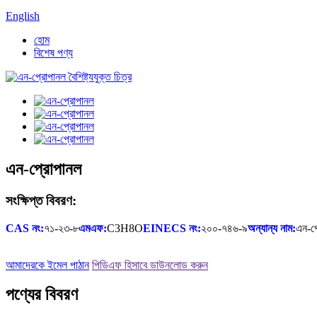
English
হোম
বিশেষ পণ্য
এন-প্রোপানল
সংক্ষিপ্ত বিবরণ:
CAS নং:
৭১-২৩-৮
এমএফ:
C3H8O
EINECS নং:
২০০-৭৪৬-৯
অন্যান্য নাম:
এন-প
আমাদেরকে ইমেল পাঠান
পিডিএফ হিসাবে ডাউনলোড করুন
পণ্যের বিবরণ